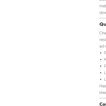
met
dow
Qu
Cha
res
ad 
P
N
P
L
Hae
lin
Co