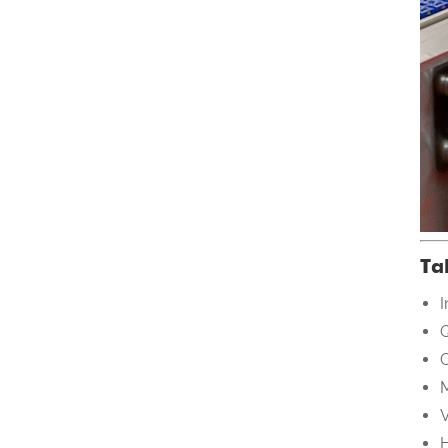
Ta
I
Q
M
V
H