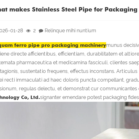
at makes Stainless Steel Pipe for Packaging
026-01-28
2
Relinque mihi nuntium
quam ferro pipe pro packaging machinery
munus decisivu
iene directe afficientibus, efficientiam, durabilitatem et altio
temata pharmaceutica et medicamina fasciculi, clientes sae
tagionis, sustentatio frequens, effectus inconstans. Articul
rei recti immaculati ad haec doloris puncta compellant, gradus
sionum, regulas delectu, et demonstrat cur communicantes c
hnology Co, Ltd.
signanter emendare potest packaging fides e