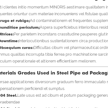
ti clientes initio momentum MINORIS aestimare qualitatem i
quentes oriuntur cum materiae inconueniens vel fistulae qualit
Erugo et rubigo;
Ad contaminationem et frequentes suppl
munditiae periculum;
Aspera superficiebus interioribus resi
ltrices:
Per parietem inconstans crassitudine pauperes gluti
Downtime:
Interlocutionibus sustentationem circa producti
Obsequium curas:
Difficultas cibum vel pharmaceutical ordi
mus qualitas incorrupta tibia ferrea pro machinatione sarc
iculum operationale et altiorem efficientiam meliorem.
terials Grades Used in Steel Pipe ad Packa
ersae applicationes diversorum graduum ferro immaculato req
pensationem perficiendi et sumptus.
04 Steel.
Late usus est ad cibum et potum packaging general
praebendae