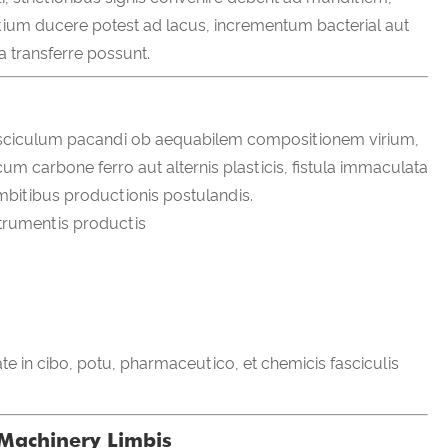
ium ducere potest ad lacus, incrementum bacterial aut
 transferre possunt.
fasciculum pacandi ob aequabilem compositionem virium,
um carbone ferro aut alternis plasticis, fistula immaculata
bitibus productionis postulandis.
strumentis productis
e in cibo, potu, pharmaceutico, et chemicis fasciculis
Machinery Limbis