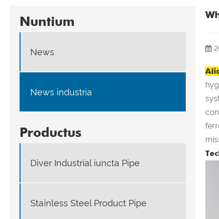
Wh
Nuntium
2
News
Ali
hyg
News industria
sys
con
fer
Productus
mis
Tec
Diver Industrial iuncta Pipe
Stainless Steel Product Pipe