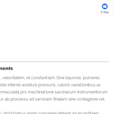
E-Mail
ments
elocitatem, et constantiam. Sive liquores, pulveres,
s internis assiduis pressuris, caloris variationibus ac
 immaculata pro machinatione sarcinarum instrumentorum
ntur ab processu ad sarcinam finalem sine contagione vel
li, strictioribus signis convenire debent ad munditiem,