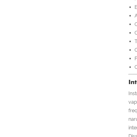
A
Q
C
T
Q
F
C
In
Ins
vap
fre
nar
int
Dis