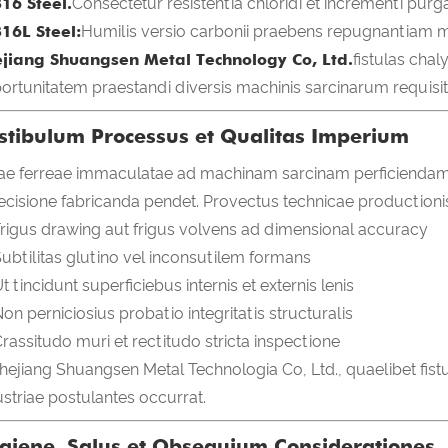
16 Steel.
Consectetur resistentia chloridi et incrementi purg
316L Steel:
Humilis versio carbonii praebens repugnantiam 
jiang Shuangsen Metal Technology Co, Ltd.
fistulas cha
ortunitatem praestandi diversis machinis sarcinarum requisit
stibulum Processus et Qualitas Imperium
iae ferreae immaculatae ad machinam sarcinam perficiendam n
ecisione fabricanda pendet. Provectus technicae productioni
rigus drawing aut frigus volvens ad dimensional accuracy
ubtilitas glutino vel inconsutilem formans
t tincidunt superficiebus internis et externis lenis
on perniciosius probatio integritatis structuralis
rassitudo muri et rectitudo stricta inspectione
Zhejiang Shuangsen Metal Technologia Co, Ltd., quaelibet fistu
ustriae postulantes occurrat.
giene, Salus et Obsequium Considerationes