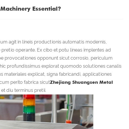
 Machinery Essential?
m agit in lineis productionis automatis modernis,
re pretio operante. Ex cibo et potu lineas implentes ad
pe provocationes opponunt sicut corrosio, periculum
us hic profundissimus explorat quomodo solutiones canalis
 materiales explicat, signa fabricandi, applicationes
um perito fabrica sicut
Zhejiang Shuangsen Metal
t diu terminus pretii.