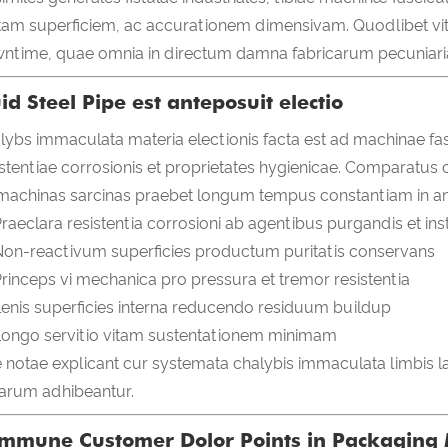
am superficiem, ac accurationem dimensivam. Quodlibet vit
ntime, quae omnia in directum damna fabricarum pecuniaria
id Steel Pipe est anteposuit electio
lybs immaculata materia electionis facta est ad machinae 
istentiae corrosionis et proprietates hygienicae. Comparatus c
machinas sarcinas praebet longum tempus constantiam in am
raeclara resistentia corrosioni ab agentibus purgandis et in
on-reactivum superficies productum puritatis conservans
rinceps vi mechanica pro pressura et tremor resistentia
enis superficies interna reducendo residuum buildup
Longo servitio vitam sustentationem minimam
 notae explicant cur systemata chalybis immaculata limbis lat
earum adhibeantur.
mmune Customer Dolor Points in Packaging 