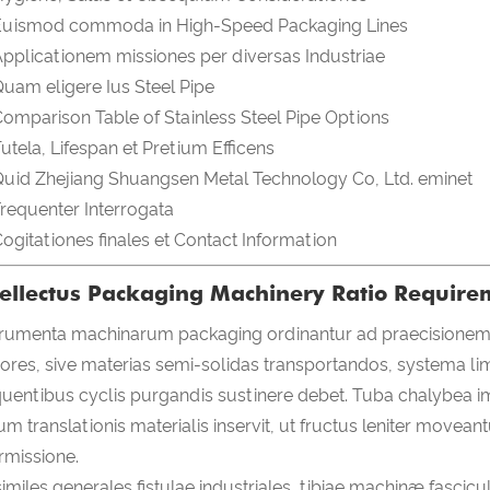
Euismod commoda in High-Speed ​​Packaging Lines
pplicationem missiones per diversas Industriae
uam eligere Ius Steel Pipe
omparison Table of Stainless Steel Pipe Options
utela, Lifespan et Pretium Efficens
uid Zhejiang Shuangsen Metal Technology Co, Ltd. eminet
requenter Interrogata
ogitationes finales et Contact Information
tellectus Packaging Machinery Ratio Require
trumenta machinarum packaging ordinantur ad praecisionem, v
ores, sive materias semi-solidas transportandos, systema limbi
quentibus cyclis purgandis sustinere debet. Tuba chalybea
um translationis materialis inservit, ut fructus leniter movea
ermissione.
similes generales fistulae industriales, tibiae machinæ fascicu