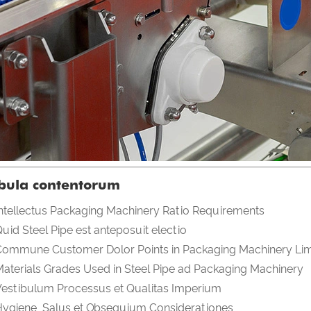
bula contentorum
ntellectus Packaging Machinery Ratio Requirements
uid Steel Pipe est anteposuit electio
Commune Customer Dolor Points in Packaging Machinery Li
aterials Grades Used in Steel Pipe ad Packaging Machinery
estibulum Processus et Qualitas Imperium
ygiene, Salus et Obsequium Considerationes