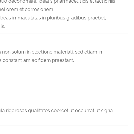
atio oeconomiae, idealis pharmaceuticis et lacticiniis
meliorem et corrosionem
lybeas immaculatas in pluribus gradibus praebet,
is.
on solum in electione materiali, sed etiam in
s constantiam ac fidem praestant.
la rigorosas qualitates coercet ut occurrat ut signa