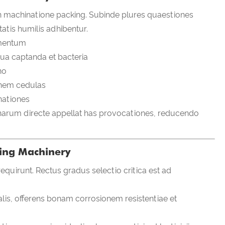
n machinatione packing. Subinde plures quaestiones
atis humilis adhibentur.
ementum
dua captanda et bacteria
no
onem cedulas
nationes
inarum directe appellat has provocationes, reducendo
ging Machinery
uirunt. Rectus gradus selectio critica est ad
is, offerens bonam corrosionem resistentiae et