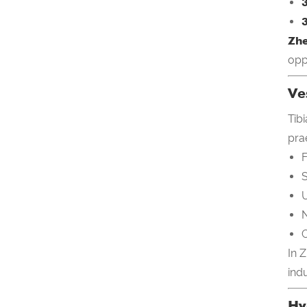
3
Zhe
opp
Ve
Tib
pra
F
S
U
N
C
In 
ind
Hy