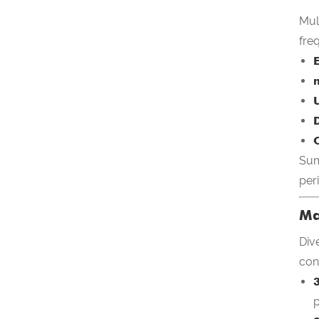
Mul
fre
U
Sum
per
Ma
Div
con
3