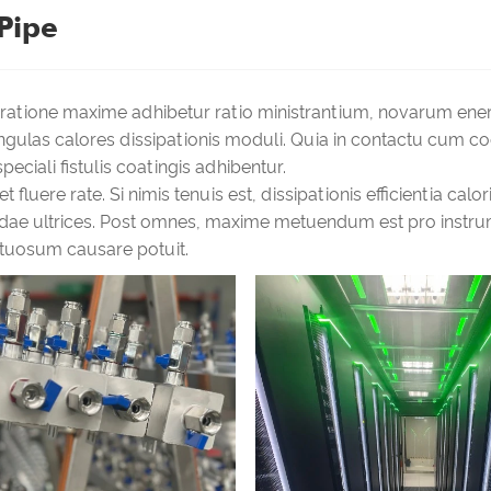
Pipe
igeratione maxime adhibetur ratio ministrantium, novarum en
ingulas calores dissipationis moduli. Quia in contactu cum co
eciali fistulis coatingis adhibentur.
uere rate. Si nimis tenuis est, dissipationis efficientia calori
ndae ultrices. Post omnes, maxime metuendum est pro instru
tuosum causare potuit.