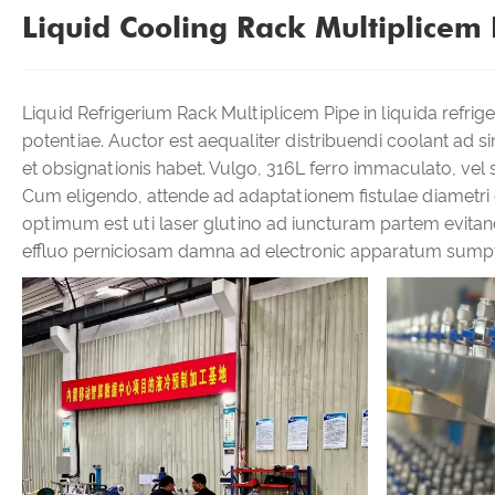
Liquid Cooling Rack Multiplicem 
Liquid Refrigerium Rack Multiplicem Pipe in liquida refr
potentiae. Auctor est aequaliter distribuendi coolant ad s
et obsignationis habet. Vulgo, 316L ferro immaculato, vel sp
Cum eligendo, attende ad adaptationem fistulae diametri et fl
optimum est uti laser glutino ad iuncturam partem evita
effluo perniciosam damna ad electronic apparatum sump