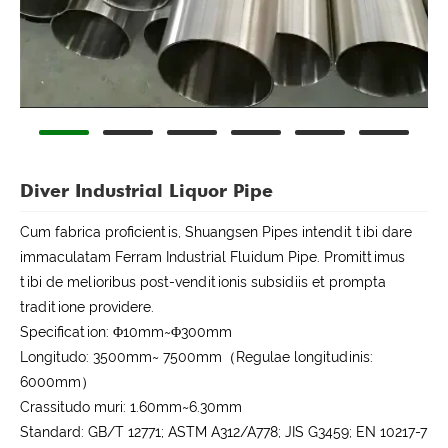
Diver Industrial Liquor Pipe
Cum fabrica proficientis, Shuangsen Pipes intendit tibi dare
immaculatam Ferram Industrial Fluidum Pipe. Promittimus
tibi de melioribus post-venditionis subsidiis et prompta
traditione providere.
Specification: Φ10mm~Φ300mm
Longitudo: 3500mm~ 7500mm（Regulae longitudinis:
6000mm）
Crassitudo muri: 1.60mm~6.30mm
Standard: GB/T 12771; ASTM A312/A778; JIS G3459; EN 10217-7