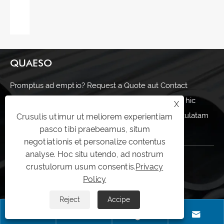
perficientur?
View More >>
QUAESO
Promptus ad emptio? Request a Quote aut Contact
Shuangsen Hodie. Nostrum scientissimo dolor est hic
X
providere cum optimis solutions pro vestra immaculatam
Crusulis utimur ut meliorem experientiam
pasco tibi praebeamus, situm
ferro pipe requisita. Lets opus simul.
negotiationis et personalize contentus
analyse. Hoc situ utendo, ad nostrum
NOBIS LOQUERE
crustulorum usum consentis.
Privacy
Policy
+86-13586268836
Reject
Accipe
sales@shuangsenss.com



