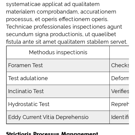
systematicae applicat ad qualitatem
materialem comprobandam, accurationem
processus, et operis effectionem operis.
Technicae professionales inspectiones agunt
secundum signa productionis, ut quaelibet
fistula ante sit amet qualitatem stabilem servet.
Methodus inspectionis
Foramen Test
Checks p
Test adulatione
Deformati
Inclinatio Test
Verifies 
Hydrostatic Test
Reprehend
Eddy Current Vitia Deprehensio
Identifie
Strictioris Processus Management