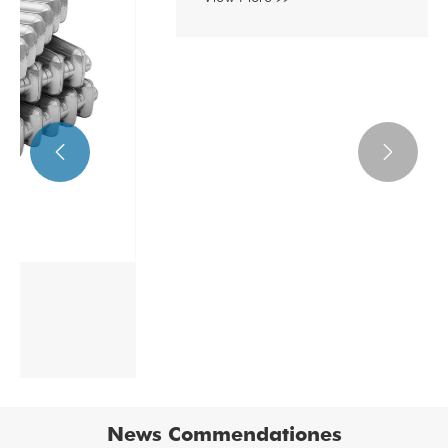


Hygienic Steel Pipe
View More >>
News Commendationes