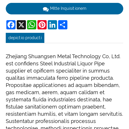
Mitte Inquisitionem
Facebook
X
WhatsApp
Pinterest
LinkedIn
Share
depictio producti
Zhejiang Shuangsen Metal Technology Co, Ltd.
est confidens Steel Industrial Liquor Pipe
supplier et opificem specialiter in summus
qualitas immaculata ferro pipeline producta.
Propositae applicationes ad aquam bibendam,
gas medicam, aerem, aquam calidam et
systemata fluida industriales destinata, hae
fistulae sanitationem optimam praebent,
resistentiam humilis, et vitam longam servitutis.
Sustentatur professionalis processus
technologiae, methodi inspectionis provectae,