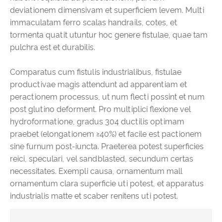
deviationem dimensivam et superficiem levem. Multi
immaculatam ferro scalas handrails, cotes, et
tormenta quatit utuntur hoc genere fistulae, quae tam
pulchra est et durabilis.
Comparatus cum fistulis industrialibus, fistulae
productivae magis attendunt ad apparentiam et
peractionem processus, ut num flecti possint et num
post glutino deforment. Pro multiplici flexione vel
hydroformatione, gradus 304 ductilis optimam
praebet (elongationem ≥40%) et facile est pactionem
sine furnum post-iuncta. Praeterea potest superficies
reici, speculari, vel sandblasted, secundum certas
necessitates. Exempli causa, ornamentum mall
ornamentum clara superficie uti potest, et apparatus
industrialis matte et scaber renitens uti potest.