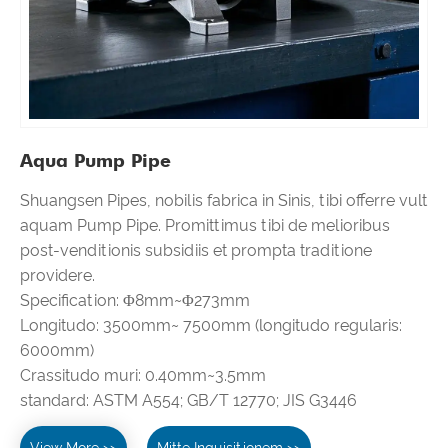
Aqua Pump Pipe
Shuangsen Pipes, nobilis fabrica in Sinis, tibi offerre vult
aquam Pump Pipe. Promittimus tibi de melioribus
post-venditionis subsidiis et prompta traditione
providere.
Specification: Φ8mm~Φ273mm
Longitudo: 3500mm~ 7500mm (longitudo regularis:
6000mm)
Crassitudo muri: 0.40mm~3.5mm
standard: ASTM A554; GB/T 12770; JIS G3446
View More >>
Mitte Inquisitionem >>