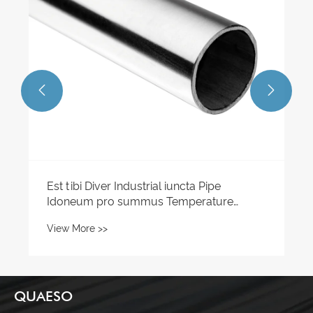


Est tibi Diver Industrial iuncta Pipe
Idoneum pro summus Temperature
Service
View More >>
QUAESO