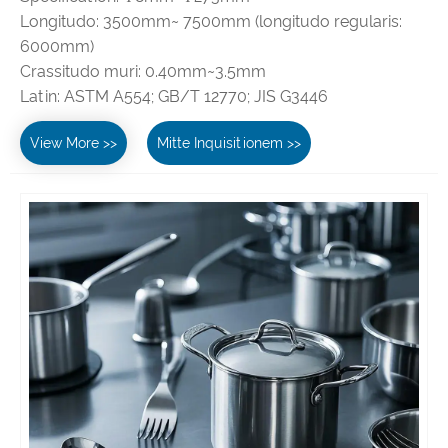
Longitudo: 3500mm~ 7500mm (longitudo regularis:
6000mm)
Crassitudo muri: 0.40mm~3.5mm
Latin: ASTM A554; GB/T 12770; JIS G3446
View More >>
Mitte Inquisitionem >>