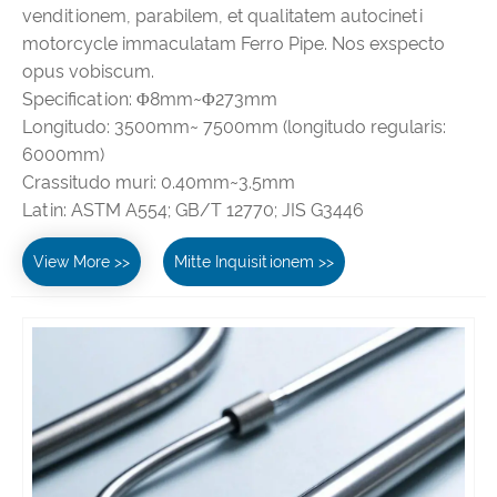
venditionem, parabilem, et qualitatem autocineti
motorcycle immaculatam Ferro Pipe. Nos exspecto
opus vobiscum.
Specification: Φ8mm~Φ273mm
Longitudo: 3500mm~ 7500mm (longitudo regularis:
6000mm)
Crassitudo muri: 0.40mm~3.5mm
Latin: ASTM A554; GB/T 12770; JIS G3446
View More >>
Mitte Inquisitionem >>