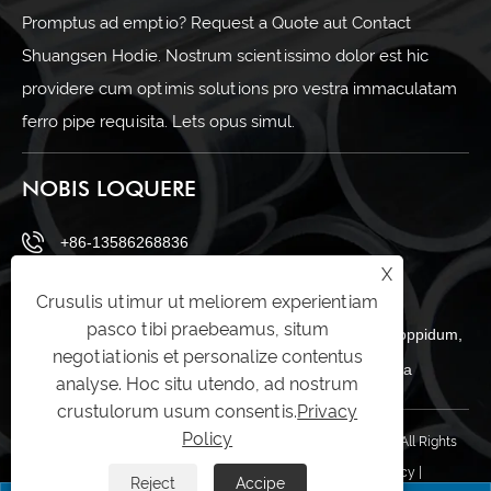
Promptus ad emptio? Request a Quote aut Contact
Shuangsen Hodie. Nostrum scientissimo dolor est hic
providere cum optimis solutions pro vestra immaculatam
ferro pipe requisita. Lets opus simul.
NOBIS LOQUERE
+86-13586268836
X
sales@shuangsenss.com
Crusulis utimur ut meliorem experientiam
pasco tibi praebeamus, situm
No.66, A regio, Daitoucai industriae zona, zeguo oppidum,
negotiationis et personalize contentus
Wenling urbem, Taizhou, Zhejiang provinciam Sina
analyse. Hoc situ utendo, ad nostrum
crustulorum usum consentis.
Privacy
Policy
Copyright © Zhejiang Shuangsen Metal Technology Co., Ltd All Rights
Reserved.
Links
|
Sitemap
|
RSS
|
XML
|
Privacy Policy
|
Reject
Accipe