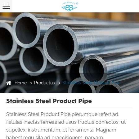
Home
Productus
Stainless Steel Product Pipe
Stainless Steel Product Pipe
Stainless Steel Product Pipe plerumque refert ad
fistulas inactas ferreas ad usus fructus confectos, ut
supellex, instrumentum, et ferramenta. Magnam
habent requisita ad praecisionem, parvam