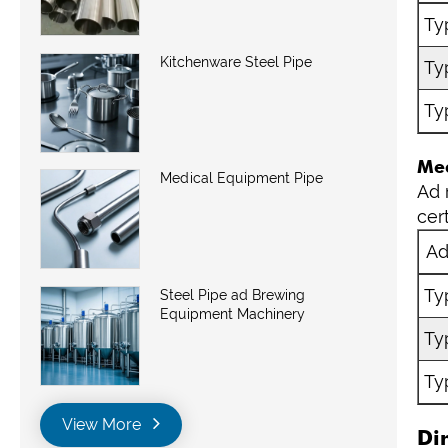
Ty
Kitchenware Steel Pipe
Ty
Ty
Mec
Medical Equipment Pipe
Ad 
cer
Ad
Ty
Steel Pipe ad Brewing
Equipment Machinery
Ty
Ty
View More
Di