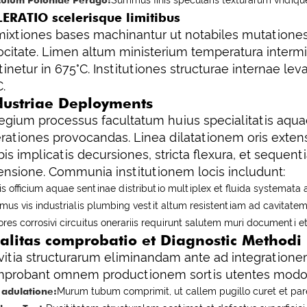
culum Poloniae Perago:
Summus finis specularis texturarum vndiqu
ERATIO scelerisque limitibus
ixtiones bases machinantur ut notabiles mutationes s
ocitate. Limen altum ministerium temperatura intermi
tinetur in 675°C. Institutiones structurae internae 
C.
dustriae Deployments
egium processus facultatum huius specialitatis aqua
rationes provocandas. Linea dilatationem oris exte
bis implicatis decursiones, stricta flexura, et seque
ensione. Communia institutionem locis includunt:
is officium aquae sentinae distributio multiplex et fluida systemata a
us vis industrialis plumbing vestit altum resistentiam ad cavitatem
ores corrosivi circuitus onerariis requirunt salutem muri documenti e
alitas comprobatio et Diagnostic Methodi
vitia structurarum eliminandam ante ad integrationem
probant omnem productionem sortis utentes modos 
 adulatione:
Murum tubum comprimit, ut callem pugillo curet et paren