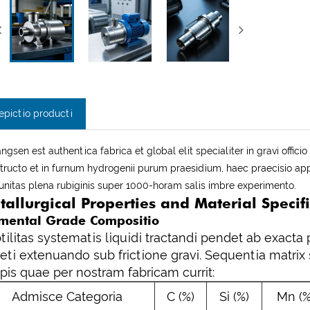
epictio producti
ngsen est authentica fabrica et global elit specialiter in gravi off
tructo et in furnum hydrogenii purum praesidium, haec praecisio ap
nitas plena rubiginis super 1000-horam salis imbre experimento.
tallurgical Properties and Material Specif
mental Grade Compositio
tilitas systematis liquidi tractandi pendet ab exact
ieti extenuando sub frictione gravi. Sequentia matr
ipis quae per nostram fabricam currit:
Admisce Categoria
C (%)
Si (%)
Mn (%