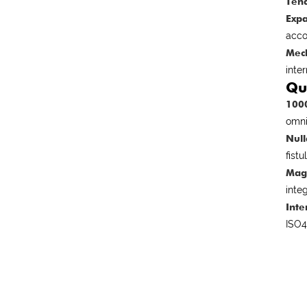
Tend
Expa
acc
Mech
inte
Qu
1000
omni
Nul
fist
Magn
inte
Inte
ISO4