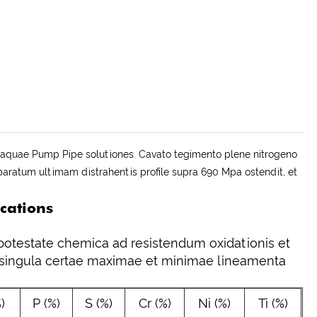
icio aquae Pump Pipe solutiones. Cavato tegimento plene nitrogeno
paratum ultimam distrahentis profile supra 690 Mpa ostendit, et
ications
a potestate chemica ad resistendum oxidationis et
ix singula certae maximae et minimae lineamenta
)
P (%)
S (%)
Cr (%)
Ni (%)
Ti (%)