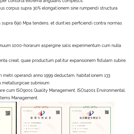
 per contorta extrema angularis compescit.
ubus corpus supra 30% elongationem sine rumpendi structura
 supra 690 Mpa tendens, et durities perficiendi contra normas
ntinuum 1000-horarum aspergine salis experimentum cum nulla
nta creat, quae productum patitur expansionem fistulam subire,
 metri operandi anno 1999 deductam, habitationem 133
a metallurgicae subnixum.
are cum ISO9001 Quality Management, ISO14001 Environmental,
Systems Management.