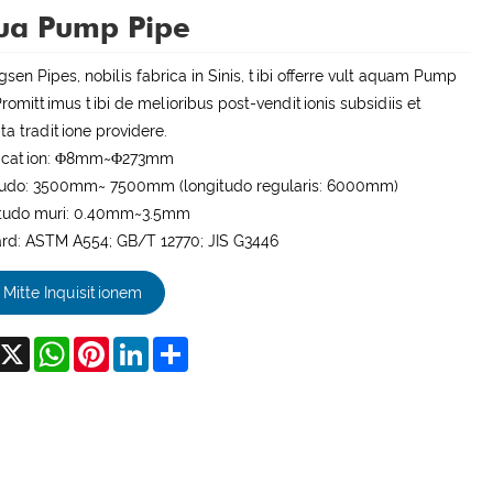
ua Pump Pipe
sen Pipes, nobilis fabrica in Sinis, tibi offerre vult aquam Pump
Promittimus tibi de melioribus post-venditionis subsidiis et
a traditione providere.
fication: Φ8mm~Φ273mm
tudo: 3500mm~ 7500mm (longitudo regularis: 6000mm)
itudo muri: 0.40mm~3.5mm
rd: ASTM A554; GB/T 12770; JIS G3446
Mitte Inquisitionem
acebook
X
WhatsApp
Pinterest
LinkedIn
Share