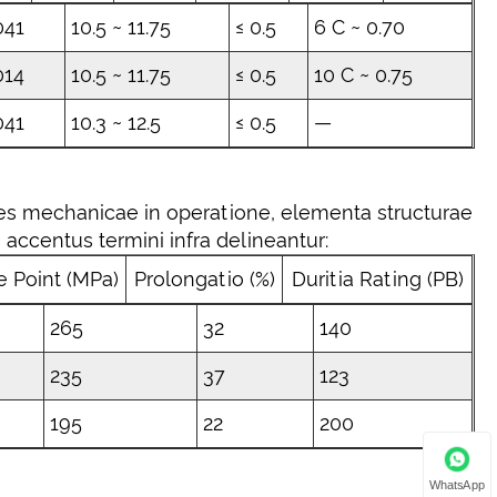
041
10.5 ~ 11.75
≤ 0.5
6 C ~ 0.70
014
10.5 ~ 11.75
≤ 0.5
10 C ~ 0.75
041
10.3 ~ 12.5
≤ 0.5
—
nes mechanicae in operatione, elementa structurae
accentus termini infra delineantur:
 Point (MPa)
Prolongatio (%)
Duritia Rating (PB)
265
32
140
235
37
123
195
22
200
WhatsApp