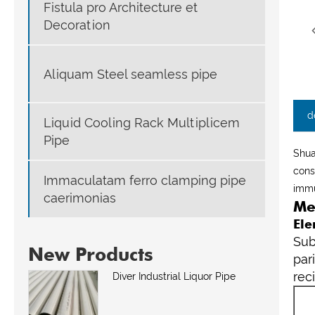
Fistula pro Architecture et
Decoration
Aliquam Steel seamless pipe
d
Liquid Cooling Rack Multiplicem
Pipe
Shua
cons
Immaculatam ferro clamping pipe
immu
caerimonias
Me
Ele
Sub
New Products
par
rec
Diver Industrial Liquor Pipe