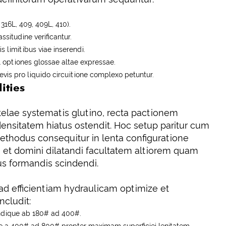
 316L, 409, 409L, 410).
ssitudine verificantur.
 limitibus viae inserendi.
 optiones glossae altae expressae.
is pro liquido circuitione complexo petuntur.
ities
telae systematis glutino, recta pactionem
nsitatem hiatus ostendit. Hoc setup paritur cum
methodus consequitur in lenta configuratione
 et domini dilatandi facultatem altiorem quam
us formandis scindendi.
 ad efficientiam hydraulicam optimize et
ncludit:
vndique ab 180# ad 400#.