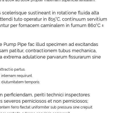
e a 400# ad 800# propter maximam superficiei lenitatem.
celerisque sustineant in rotatione fluida alta
ttendi tuto operatur in 815°C, continuum servitium
levantur per fornacem caminalem in furnum 860°C ±
e Pump Pipe fac illud specimen ad excitandas
nsam patitur, contractionem tubus mechanica,
ntia extrema adulatione parvarum fissurarum sine
ttractio partus.
 internam requirunt.
t diuturnitatem temporis.
 perficiendam, periti technici inspectores
severos perniciosos et non perniciosos;
tem ferro flectat uniformiter sub pressura sine crepuit.