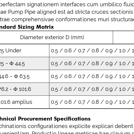
perfectam signationem interfaces cum umbilico flu
ae Pump Pipe aligned est ad stricta cruces sectioni
trae comprehensivae conformationes muri structura
ndard Sizing Matrix
Diameter exterior D (mm)
25 Under
0.5 / 0.6 / 0.7 / 0.8 / 0.9 / 1.0 / 1
25 ~ Φ 44.5
0.5 / 0.6 / 0.7 / 0.8 / 0.9 / 1.0 / 1
44.6 ~ Φ 63.5
0.5 / 0.6 / 0.7 / 0.8 / 0.9 / 1.0 / 1
76.2 - Φ 101.6
0.5 / 0.6 / 0.7 / 0.8 / 0.9 / 1.0 / 1
101.6 amplius
0.5 / 0.6 / 0.7 / 0.8 / 0.9 / 1.0 / 1
hnical Procurement Specifications
hinationis configurationes explicite explicari debent
venientiam. Productio lineae metricae hae clavium 