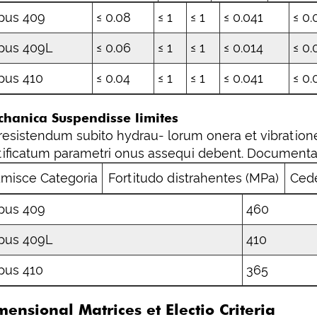
pus 409
≤ 0.08
≤ 1
≤ 1
≤ 0.041
≤ 0.
pus 409L
≤ 0.06
≤ 1
≤ 1
≤ 0.014
≤ 0.
pus 410
≤ 0.04
≤ 1
≤ 1
≤ 0.041
≤ 0.
hanica Suspendisse limites
resistendum subito hydrau- lorum onera et vibratio
tificatum parametri onus assequi debent. Documenta 
misce Categoria
Fortitudo distrahentes (MPa)
Cede
pus 409
460
pus 409L
410
pus 410
365
mensional Matrices et Electio Criteria