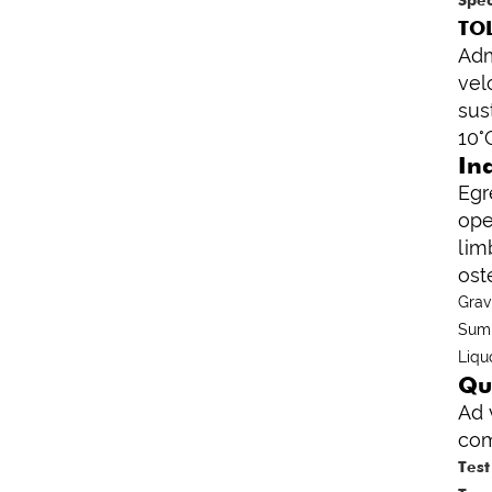
Spe
TOL
Adm
vel
sus
10°
In
Egr
ope
lim
ost
Grav
Summ
Liqu
Qu
Ad 
com
Test