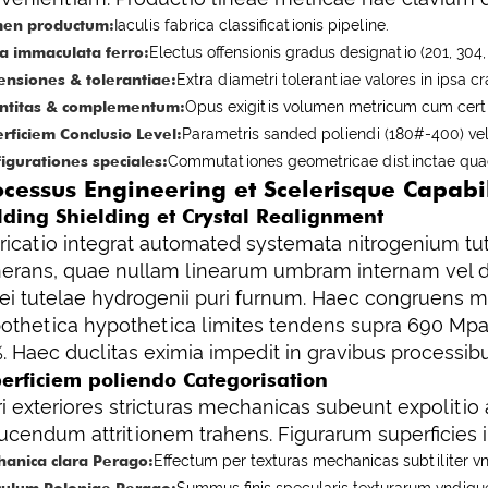
en productum:
Iaculis fabrica classificationis pipeline.
a immaculata ferro:
Electus offensionis gradus designatio (201, 304,
nsiones & tolerantiae:
Extra diametri tolerantiae valores in ipsa cra
ntitas & complementum:
Opus exigitis volumen metricum cum certis
rficiem Conclusio Level:
Parametris sanded poliendi (180#-400) vel
igurationes speciales:
Commutationes geometricae distinctae quaev
ocessus Engineering et Scelerisque Capabil
ding Shielding et Crystal Realignment
ricatio integrat automated systemata nitrogenium tu
erans, quae nullam linearum umbram internam vel de
iei tutelae hydrogenii puri furnum. Haec congruens 
othetica hypothetica limites tendens supra 690 Mpa
. Haec duclitas eximia impedit in gravibus processib
erficiem poliendo Categorisation
i exteriores stricturas mechanicas subeunt expolitio
ucendum attritionem trahens. Figurarum superficies i
anica clara Perago:
Effectum per texturas mechanicas subtiliter 