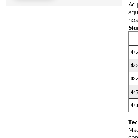
Ad 
aqu
nos
Sta
Φ 
Φ 
Φ 
Φ 
Φ 
Tec
Mac
con