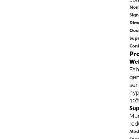
Nom
Sign
Dime
Qua
Supe
Conf
Pr
Wel
Fab
gen
ser
hyp
30%
Sup
Mur
red
Mech