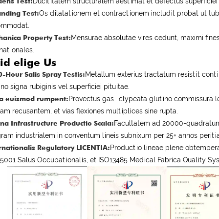
ens Test:
Ducititatem structuralem aestimat et defectus superficiei
nding Test:
Os dilatationem et contractionem includit probat ut t
ommodat.
anica Property Test:
Mensurae absolutae vires cedunt, maximi fines
rnationales.
id elige Us
-Hour Salis Spray Testis:
Metallum exterius tractatum resistit co
no signa rubiginis vel superficiei pituitae.
la euismod rumpent:
Provectus gas- clypeata glutino commissura le
ulam recusantem, et vias flexiones multiplices sine rupta.
a Infrastructure Productio Scala:
Facultatem ad 20000-quadratum
gram industrialem in conventum lineis subnixum per 25+ annos periti
rnationalis Regulatory LICENTIA:
Productio lineae plene obtemper
5001 Salus Occupationalis, et ISO13485 Medical Fabrica Quality 