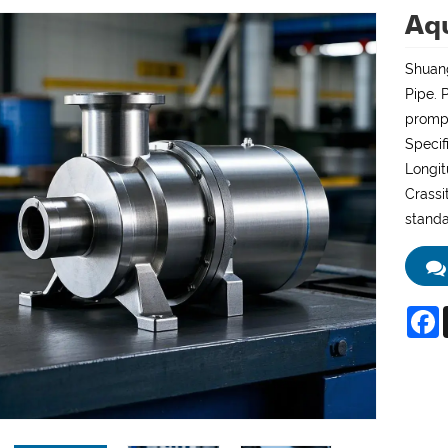
Aq
Shuang
Pipe. 
prompt
Speci
Longi
Crass
standa
F