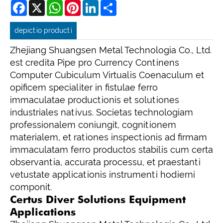
Facebook
X
WhatsApp
Pinterest
LinkedIn
Share
depictio producti
Zhejiang Shuangsen Metal Technologia Co., Ltd.
est credita Pipe pro Currency Continens
Computer Cubiculum Virtualis Coenaculum et
opificem specialiter in fistulae ferro
immaculatae productionis et solutiones
industriales nativus. Societas technologiam
professionalem coniungit, cognitionem
materialem, et rationes inspectionis ad firmam
immaculatam ferro productos stabilis cum certa
observantia, accurata processu, et praestanti
vetustate applicationis instrumenti hodierni
componit.
Certus Diver Solutions Equipment
Applications