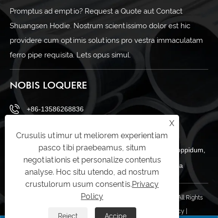
Promptus ad emptio? Request a Quote aut Contact
Shuangsen Hodie. Nostrum scientissimo dolor est hic
providere cum optimis solutions pro vestra immaculatam
ferro pipe requisita. Lets opus simul.
NOBIS LOQUERE
+86-13586268836
X
sales@shuangsenss.com
Crusulis utimur ut meliorem experientiam
pasco tibi praebeamus, situm
No.66, A regio, Daitoucai industriae zona, zeguo oppidum,
negotiationis et personalize contentus
Wenling urbem, Taizhou, Zhejiang provinciam Sina
analyse. Hoc situ utendo, ad nostrum
crustulorum usum consentis.
Privacy
Policy
Copyright © Zhejiang Shuangsen Metal Technology Co., Ltd All Rights
Reserved.
Links
|
Sitemap
|
RSS
|
XML
|
Privacy Policy
|
Reject
Accipe