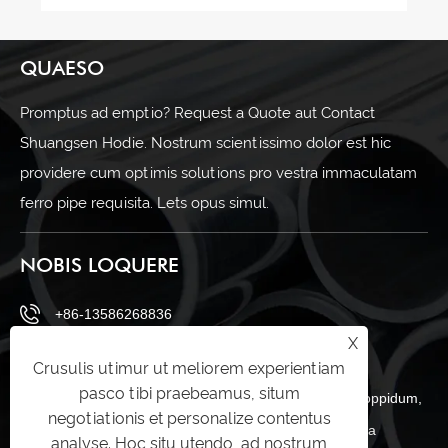
QUAESO
Promptus ad emptio? Request a Quote aut Contact
Shuangsen Hodie. Nostrum scientissimo dolor est hic
providere cum optimis solutions pro vestra immaculatam
ferro pipe requisita. Lets opus simul.
NOBIS LOQUERE
+86-13586268836
X
sales@shuangsenss.com
Crusulis utimur ut meliorem experientiam
pasco tibi praebeamus, situm
No.66, A regio, Daitoucai industriae zona, zeguo oppidum,
negotiationis et personalize contentus
Wenling urbem, Taizhou, Zhejiang provinciam Sina
analyse. Hoc situ utendo, ad nostrum