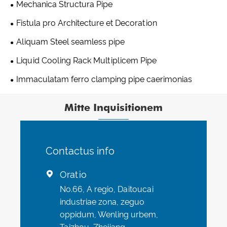
Mechanica Structura Pipe
Fistula pro Architecture et Decoration
Aliquam Steel seamless pipe
Liquid Cooling Rack Multiplicem Pipe
Immaculatam ferro clamping pipe caerimonias
Mitte Inquisitionem
Contactus info
Oratio

No.66, A regio, Daitoucai
industriae zona, zeguo
oppidum, Wenling urbem,