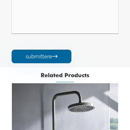
submittere

Related Products
Kitchenware Steel Pipe
View More >>