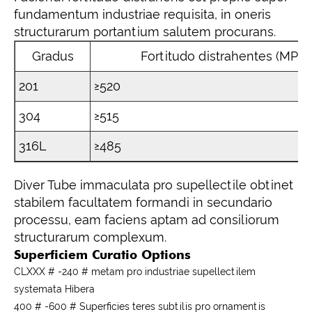
fundamentum industriae requisita, in oneris
structurarum portantium salutem procurans.
Gradus
Fortitudo distrahentes (MPa)
201
≥520
304
≥515
316L
≥485
Diver Tube immaculata pro supellectile obtinet
stabilem facultatem formandi in secundario
processu, eam faciens aptam ad consiliorum
structurarum complexum.
Superficiem Curatio Options
CLXXX # -240 # metam pro industriae supellectilem
systemata Hibera
400 # -600 # Superficies teres subtilis pro ornamentis