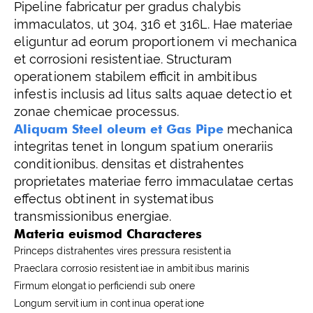
Pipeline fabricatur per gradus chalybis
immaculatos, ut 304, 316 et 316L. Hae materiae
eliguntur ad eorum proportionem vi mechanica
et corrosioni resistentiae. Structuram
operationem stabilem efficit in ambitibus
infestis inclusis ad litus salts aquae detectio et
zonae chemicae processus.
Aliquam Steel oleum et Gas Pipe
mechanica
integritas tenet in longum spatium onerariis
conditionibus. densitas et distrahentes
proprietates materiae ferro immaculatae certas
effectus obtinent in systematibus
transmissionibus energiae.
Materia euismod Characteres
Princeps distrahentes vires pressura resistentia
Praeclara corrosio resistentiae in ambitibus marinis
Firmum elongatio perficiendi sub onere
Longum servitium in continua operatione