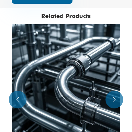
Related Products
Aliquam Steel oleum et Gas Pipe
View More >>

