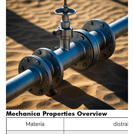
Mechanica Properties Overview
Materia
distrahe