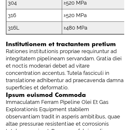
304
≥520 MPa
316
≥520 MPa
316L
≥480 MPa
Institutionem et tractantem pretium
Rationes institutionis propriae requiruntur ad
integritatem pipelineam servandam. Gratia diei
et noctis moderari debet ad vitare
concentration accentus. Tutela fasciculi in
translatione adhibentur ad praecavenda damna
superficies et deformatio.
Ipsum euismod Commoda
Immaculatam Ferram Pipeline Olei Et Gas
Explorationis Equipment stabilem
observantiam tradit in asperis ambitibus, quae
altae pressurae resistentiae et corrosionis