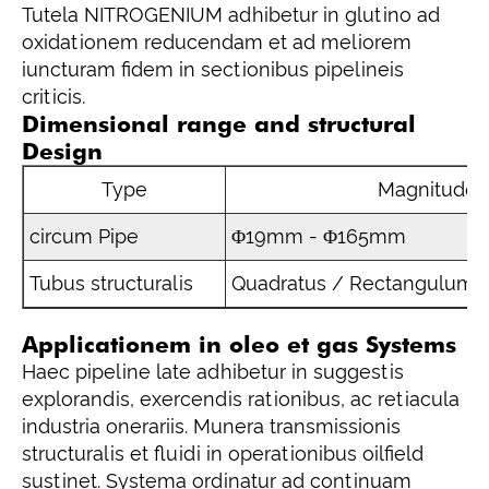
Tutela NITROGENIUM adhibetur in glutino ad
oxidationem reducendam et ad meliorem
iuncturam fidem in sectionibus pipelineis
criticis.
Dimensional range and structural
Design
Type
Magnitudo 
circum Pipe
Φ19mm - Φ165mm
Tubus structuralis
Quadratus / Rectangulum b
Applicationem in oleo et gas Systems
Haec pipeline late adhibetur in suggestis
explorandis, exercendis rationibus, ac retiacula
industria onerariis. Munera transmissionis
structuralis et fluidi in operationibus oilfield
sustinet. Systema ordinatur ad continuam