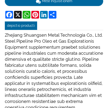
Mitte Inquisitionem
Facebook
X
WhatsApp
Pinterest
LinkedIn
Share
depictio producti
Zhejiang Shuangsen Metal Technologia Co., Ltd.
Steel Pipeline Pro Oleo et Gas Explorationis
Equipment supplementum praebet solutiones
pipeline industriales cum moderata accuratione
dimensiva et qualitate stricte glutino. Pipeline
fabricatur utens subtilitate formans, solida
solutionis curatio caloris, et processibus
conficiendis superficies provecta. Late
applicatur in systematibus explorationis oilfield,
lineas onerariis petrochemicis, et industria
infrastructurae stabilitatem mechanicam vim et
corrosionem resistentiae sub extrema
operativa condicione requirentem.