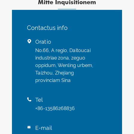
Mitte Inquisitionem
Contactus info
Oratio

No.66, A regio, Daitoucai
industriae zona, zeguo
oppidum, Wenling urbem,
Taizhou, Zhejiang
provinciam Sina
Tel

+86-13586268836
E-mail
