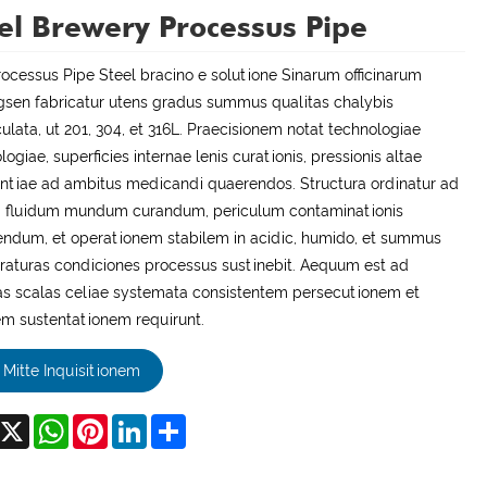
el Brewery Processus Pipe
ocessus Pipe Steel bracino e solutione Sinarum officinarum
sen fabricatur utens gradus summus qualitas chalybis
lata, ut 201, 304, et 316L. Praecisionem notat technologiae
logiae, superficies internae lenis curationis, pressionis altae
entiae ad ambitus medicandi quaerendos. Structura ordinatur ad
m fluidum mundum curandum, periculum contaminationis
ndum, et operationem stabilem in acidic, humido, et summus
aturas condiciones processus sustinebit. Aequum est ad
 scalas celiae systemata consistentem persecutionem et
m sustentationem requirunt.
Mitte Inquisitionem
acebook
X
WhatsApp
Pinterest
LinkedIn
Share