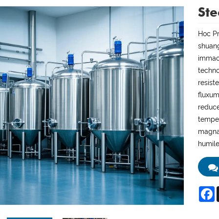
Ste
Hoc Pr
shuang
immacu
techno
resist
fluxu
reduce
temper
magnas
humile
F