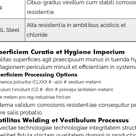
Cibus-gradus vexillum cum stabili corrosi
4
resistentia
Alta resistentia in ambitibus acidicis et
6L Steel
chloride
perficiem Curatio et Hygiene Imperium
litas superficies agit praecipuum munus in tuenda hygi
tagionem periculum minuit et efficientiam in system
erficiem Processing Options
anica poliuntur (CLXXX # -400 # vexillum metam)
ulum tincidunt (CD # -800 # princeps lenitatem metam)
e metam pro regi industriae friction
tema validum corrosionis resistentiae consequitur per
re salis probatio.
btilitas Welding et Vestibulum Processus
vectae technologiae technologiae integritatem struc
elibet fistula strictam qualitatem dominii in productio