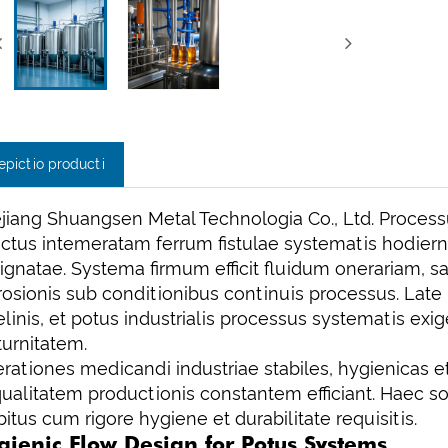
epictio producti
jiang Shuangsen Metal Technologia Co., Ltd. Process
ectus intemeratam ferrum fistulae systematis hodiern
ignatae. Systema firmum efficit fluidum onerariam, s
rosionis sub conditionibus continuis processus. Late
elinis, et potus industrialis processus systematis exig
turnitatem.
rationes medicandi industriae stabiles, hygienicas et
qualitatem productionis constantem efficiant. Haec
itus cum rigore hygiene et durabilitate requisitis.
gienic Flow Design for Potus Systems