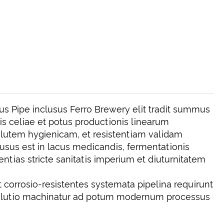
us Pipe inclusus Ferro Brewery elit tradit summus
is celiae et potus productionis linearum
alutem hygienicam, et resistentiam validam
 usus est in lacus medicandis, fermentationis
entias stricte sanitatis imperium et diuturnitatem
 corrosio-resistentes systemata pipelina requirunt
 solutio machinatur ad potum modernum processus