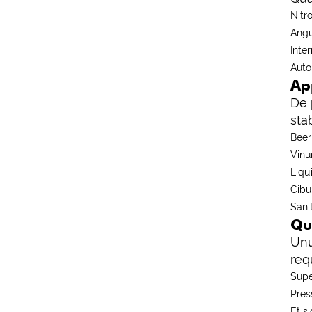
Nitr
Angu
Inte
Auto
Ap
De 
sta
Beer
Vinu
Liqu
Cibu
Sani
Qu
Unu
req
Supe
Pres
Et s