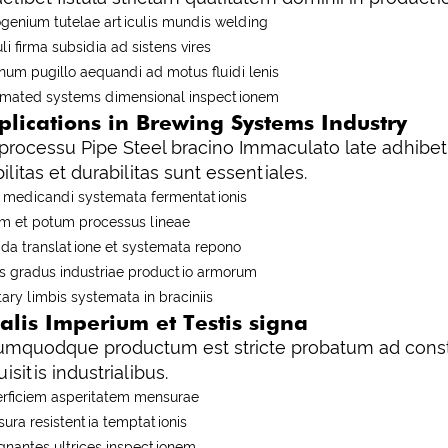
ogenium tutelae articulis mundis welding
li firma subsidia ad sistens vires
rnum pugillo aequandi ad motus fluidi lenis
mated systems dimensional inspectionem
plications in Brewing Systems Industry
processu Pipe Steel bracino Immaculato late adhibet
bilitas et durabilitas sunt essentiales.
 medicandi systemata fermentationis
m et potum processus lineae
ida translatione et systemata repono
s gradus industriae productio armorum
tary limbis systemata in braciniis
alis Imperium et Testis signa
mquodque productum est stricte probatum ad cons
uisitis industrialibus.
rficiem asperitatem mensurae
sura resistentia temptationis
ignantes ultrices inspectionem