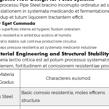
processu Pipe Steel bracino incorrupto ordinatur 
nslationem in systemata medicando et fermentatione.
ldup et tutum liquorem tractantem efficit.
y Eget Commoda
s superficies interna ad hygienic fluidum onerariam
is resistentia in ambitibus acidicis et humidis
atio stabilis sub continua productione circuitus
ceps pressura resistentia ad systemata medicandi industriae
terial Engineering and Structural Stability
eria lectio critica est ad potum processus systemati
ienem, fortitudinem et corrosionem resistentiae pro
Materia
Characteres euismod
Gradus
Basic corrosio resistentia, moles efficens
1 Steel
structura