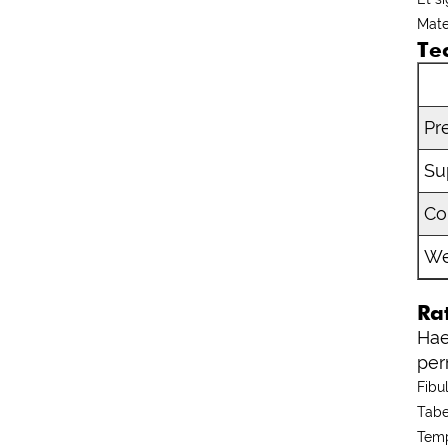
Mate
Te
Pr
Su
Co
We
Rat
Hae
per
Fibu
Tabe
Temp