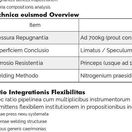
ria compositionis analysis
chnica euismod Overview
Item
essura Repugnantia
Ad 700kg (prout cons
perficiem Conclusio
Limatus / Speculum
rrosio Resistentia
Princeps (usque ad 1
lding Methodo
Nitrogenium praesi
io Integrationis Flexibilitas
c ratio pipelinea cum multiplicibus instrumentorum
mittens flexibilem institutionem in propositionibus in
lae press nexu systemata
rnae welding structurae
us generis caerimonias