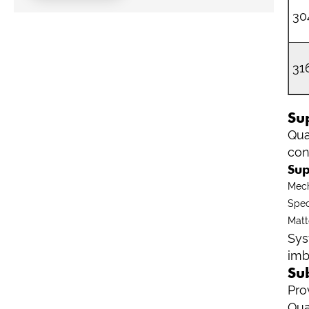
30
31
Su
Qua
con
Sup
Mech
Spec
Matt
Sys
imb
Su
Pro
Qua