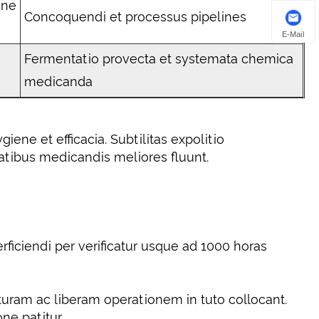
one
Concoquendi et processus pipelines
E-Mail
Fermentatio provecta et systemata chemica
medicanda
ene et efficacia. Subtilitas expolitio
atibus medicandis meliores fluunt.
ficiendi per verificatur usque ad 1000 horas
turam ac liberam operationem in tuto collocant.
ne patitur.