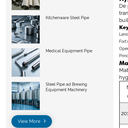
De 
tra
Kitchenware Steel Pipe
bui
Ke
Leni
Fort
Oper
Medical Equipment Pipe
Prin
Ma
Mat
hyg
Steel Pipe ad Brewing
Equipment Machinery
20
View More