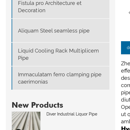
Fistula pro Architecture et
Decoration
Aliquam Steel seamless pipe
d
Liquid Cooling Rack Multiplicem
Pipe
Zhe
eff
Immaculatam ferro clamping pipe
des
caerimonias
cor
pip
diu
New Products
Ope
ut 
Diver Industrial Liquor Pipe
amb
Hy