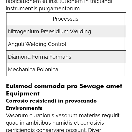
fabricationem et institutionem in tractandi
instrumentis purgamentorum.
Processus
Nitrogenium Praesidium Welding
Im
Anguli Welding Control
Ad
Diamond Forma Formans
Ac
Mechanica Polonica
Su
Euismod commoda pro Sewage amet
Equipment
Corrosio resistendi in provocando
Environments
Vasorum curationis vasorum materias requirit
quae in ambitibus humidis et corrosivis
perficiendis conservare possunt. Diver