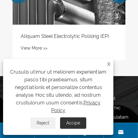
X
Crusulis utimur ut meliorem experientiam
pasco tibi praebeamus, situm
QUAESO
negotiationis et personalize contentus
analyse. Hoc situ utendo, ad nostrum
Promptus ad emptio? Request a Quote aut Contact
crustulorum usum consentis.
Privacy
Shuangsen Hodie. Nostrum scientissimo dolor est hic
Policy
providere cum optimis solutions pro vestra immaculatam
Reject
Accipe
ferro pipe requisita. Lets opus simul.



