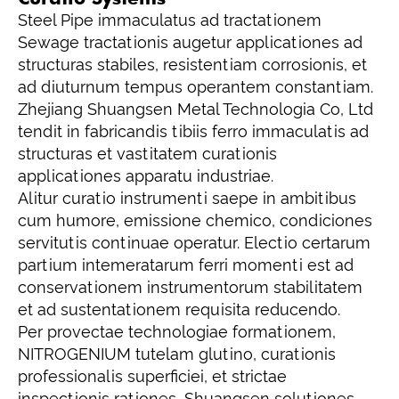
Steel Pipe immaculatus ad tractationem
Sewage tractationis augetur applicationes ad
structuras stabiles, resistentiam corrosionis, et
ad diuturnum tempus operantem constantiam.
Zhejiang Shuangsen Metal Technologia Co, Ltd
tendit in fabricandis tibiis ferro immaculatis ad
structuras et vastitatem curationis
applicationes apparatu industriae.
Alitur curatio instrumenti saepe in ambitibus
cum humore, emissione chemico, condiciones
servitutis continuae operatur. Electio certarum
partium intemeratarum ferri momenti est ad
conservationem instrumentorum stabilitatem
et ad sustentationem requisita reducendo.
Per provectae technologiae formationem,
NITROGENIUM tutelam glutino, curationis
professionalis superficiei, et strictae
inspectionis rationes, Shuangsen solutiones