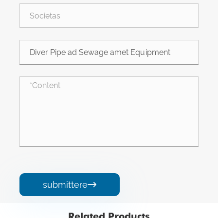
submittere

Related Products