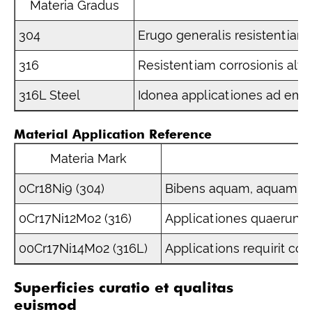
Materia Gradus
304
Erugo generalis resistentiam 
316
Resistentiam corrosionis alt
316L Steel
Idonea applicationes ad emen
Material Application Reference
Materia Mark
0Cr18Ni9 (304)
Bibens aquam, aquam mu
0Cr17Ni12Mo2 (316)
Applicationes quaerunt 
00Cr17Ni14Mo2 (316L)
Applications requirit con
Superficies curatio et qualitas
euismod