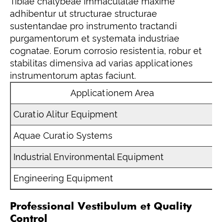
Tibiae chalybeae immaculatae maxime
adhibentur ut structurae structurae
sustentandae pro instrumento tractandi
purgamentorum et systemata industriae
cognatae. Eorum corrosio resistentia, robur et
stabilitas dimensiva ad varias applicationes
instrumentorum aptas faciunt.
Applicationem Area
Curatio Alitur Equipment
S
Aquae Curatio Systems
S
Industrial Environmental Equipment
C
Engineering Equipment
S
Professional Vestibulum et Quality
Control