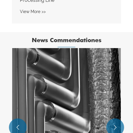
News Commendationes
Cur Steel Pipe pro Oleo et Gas Spina
moderni Energy?
View More >>

