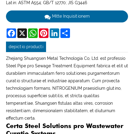
Latin: ASTM A554; GB/T 12770; JIS G3446
Mitte Inquisitionem
Facebook
X
WhatsApp
Pinterest
LinkedIn
Share
depictio producti
Zhejiang Shuangsen Metal Technologia Co, Ltd. est professio
Steel Pipe pro Sewage Treatment Equipment fabrica et elit ut
durabilem immaculatam ferro solutiones purgamentorum
curatio structurae et industriae apparatum. Cum provecta
technologiam formans, NITROGENIUM praesidium glutino,
processus superficiei subtilis, et stricta qualitas
temperantiae, Shuangsen fistulas altas vires, corrosion
resistentiam, dimensionalem stabilitatem, et diuturnum
effectum certa.
Certa Steel Solutions pro Wastewater
Curatio Systems