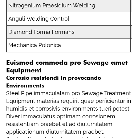
Nitrogenium Praesidium Welding
Im
Anguli Welding Control
Ad
Diamond Forma Formans
Ac
Mechanica Polonica
Su
Euismod commoda pro Sewage amet
Equipment
Corrosio resistendi in provocando
Environments
Steel Pipe immaculatam pro Sewage Treatment
Equipment materias requirit quae perficientur in
humidis et corrosivis environments tueri potest.
Diver immaculatus optimam corrosionem
resistentiam praebet et ad diuturnitatem
applicationum diuturnitatem praebet.