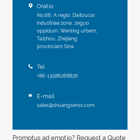
Oratio

No.66, A regio, Daitoucai
industriae zona, zeguo
oppidum, Wenling urbem,
Taizhou, Zhejiang
provinciam Sina
Tel

+86-13586268836
E-mail

sales@shuangsenss.com
Promptus ad emptio? Request a Quote