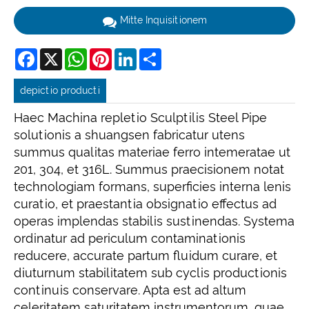
Mitte Inquisitionem
Facebook
X
WhatsApp
Pinterest
LinkedIn
Share
depictio producti
Haec Machina repletio Sculptilis Steel Pipe
solutionis a shuangsen fabricatur utens
summus qualitas materiae ferro intemeratae ut
201, 304, et 316L. Summus praecisionem notat
technologiam formans, superficies interna lenis
curatio, et praestantia obsignatio effectus ad
operas implendas stabilis sustinendas. Systema
ordinatur ad periculum contaminationis
reducere, accurate partum fluidum curare, et
diuturnum stabilitatem sub cyclis productionis
continuis conservare. Apta est ad altum
celeritatem saturitatem instrumentorum, quae